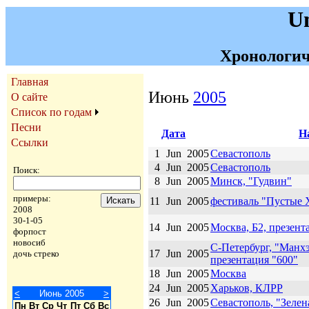
U
Хронологич
Главная
Июнь
2005
О сайте
Список по годам
Песни
Дата
Н
Ссылки
1
Jun
2005
Севастополь
4
Jun
2005
Севастополь
Поиск:
8
Jun
2005
Минск, "Гудвин"
примеры:
11
Jun
2005
фестиваль "Пустые
2008
30-1-05
14
Jun
2005
Москва, Б2, презент
форпост
новосиб
С-Петербург, "Манхэ
17
Jun
2005
дочь стреко
презентация "600"
18
Jun
2005
Москва
24
Jun
2005
Харьков, КЛРР
<
Июнь 2005
>
26
Jun
2005
Севастополь, "Зелен
Пн
Вт
Ср
Чт
Пт
Сб
Вс