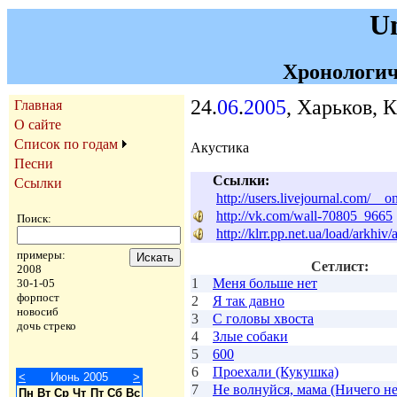
U
Хронологич
24.
06
.
2005
, Харьков, 
Главная
О сайте
Список по годам
Акустика
Песни
Ссылки:
Ссылки
http://users.livejournal.com/__
http://vk.com/wall-70805_9665
Поиск:
http://klrr.pp.net.ua/load/arkh
примеры:
Сетлист:
2008
1
Меня больше нет
30-1-05
форпост
2
Я так давно
новосиб
3
С головы хвоста
дочь стреко
4
Злые собаки
5
600
6
Проехали (Кукушка)
<
Июнь 2005
>
7
Не волнуйся, мама (Ничего не
Пн
Вт
Ср
Чт
Пт
Сб
Вс