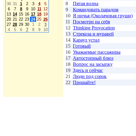
8
Пятая волна
30
31
1
2
3
4
5
6
7
8
9
10
11
12
9
Командовать парадом
13
14
15
16
17
18
19
10
Я ничья (Околачивая груши)
20
21
22
23
24
25
26
11
Посмотри на себя
27
28
29
30
1
2
3
12
Thinking Provocation
4
5
6
7
8
9
10
13
Стрекоза и муравей
14
Караул устал
15
Готовый
16
Уважаемые пассажиры
17
Автостопный блюз
18
Вопрос на засыпку
19
Здесь и сейчас
21
Люди под сорок
22
Прощайте!