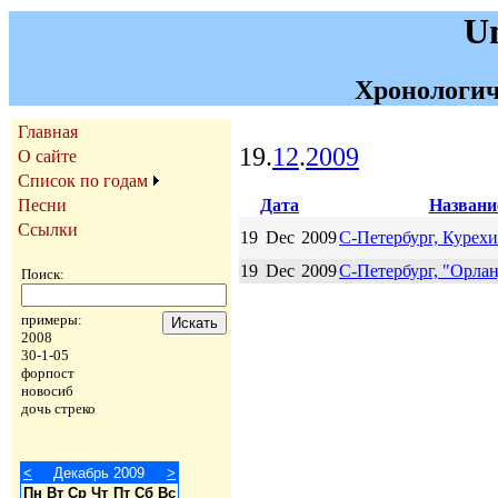
U
Хронологич
Главная
19.
12
.
2009
О сайте
Список по годам
Дата
Названи
Песни
Ссылки
19
Dec
2009
С-Петербург, Курех
19
Dec
2009
С-Петербург, "Орла
Поиск:
примеры:
2008
30-1-05
форпост
новосиб
дочь стреко
<
Декабрь 2009
>
Пн
Вт
Ср
Чт
Пт
Сб
Вс