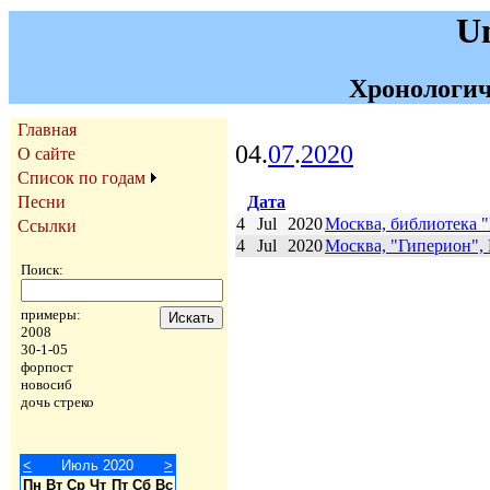
U
Хронологич
Главная
04.
07
.
2020
О сайте
Список по годам
Дата
Песни
4
Jul
2020
Москва, библиотека 
Ссылки
4
Jul
2020
Москва, "Гиперион", 
Поиск:
примеры:
2008
30-1-05
форпост
новосиб
дочь стреко
<
Июль 2020
>
Пн
Вт
Ср
Чт
Пт
Сб
Вс