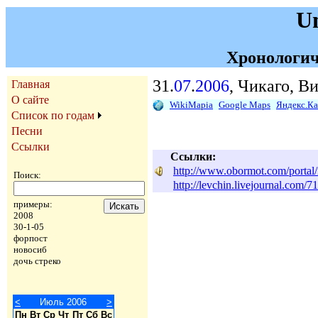
U
Хронологич
31.
07
.
2006
, Чикаго, В
Главная
О сайте
WikiMapia
Google Maps
Яндекс.К
Список по годам
Песни
Ссылки
Ссылки:
http://www.obormot.com/porta
Поиск:
http://levchin.livejournal.com/7
примеры:
2008
30-1-05
форпост
новосиб
дочь стреко
<
Июль 2006
>
Пн
Вт
Ср
Чт
Пт
Сб
Вс