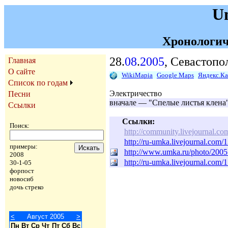
U
Хронологич
28.
08
.
2005
, Севастопо
Главная
О сайте
WikiMapia
Google Maps
Яндекс.К
Список по годам
Электричество
Песни
вначале — "Спелые листья клена
Ссылки
Ссылки:
Поиск:
http://community.livejournal.
http://ru-umka.livejournal.com/
примеры:
http://www.umka.ru/photo/2005
2008
http://ru-umka.livejournal.com/
30-1-05
форпост
новосиб
дочь стреко
<
Август 2005
>
Пн
Вт
Ср
Чт
Пт
Сб
Вс