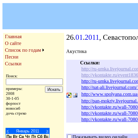
26.
01
.
2011
, Севастопо
Главная
О сайте
Список по годам
Акустика
Песни
Ссылки:
Ссылки
http://ru-umka.livejournal.
http://vkontakte.ru/event18
Поиск:
http://ru-umka.livejournal.
http://nat-ali.livejournal.co
примеры:
2008
http://www.spolyana.com.u
30-1-05
http://pan-mokriy.livejourna
форпост
http://vkontakte.ru/wall-70
новосиб
http://vkontakte.ru/wall-70
дочь стреко
http://vkontakte.ru/wall-70
<
Январь 2011
>
Пн
Вт
Ср
Чт
Пт
Сб
Вс
Показывать видео онлайн