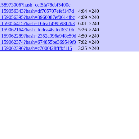
1_158973006?hash=cef5fa78ebf5400e
03_159056343?hash=df705707efef147d
4:04
×240
03_159056395?hash=3960087ef0614fbc
4:09
×240
03_159056415?hash=16fea1499b98f2b3
6:01
×240
03_159062164?hash=fddea46afed6310b
5:26
×240
103_159062289?hash=2352a996a948e59d
4:50
×240
103_159062374?hash=674855be369549f0
7:02
×240
03_159062396?hash=c7000f28fffbf115
3:25
×240