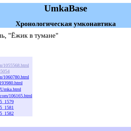
UmkaBase
Хронологическая умконавтика
ль, "Ёжик в тумане"
com/1055568.html
365054
com/1060780.html
m/193980.html
a/Umka.html
l.com/106165.html
805_1579
805_1581
805_1582