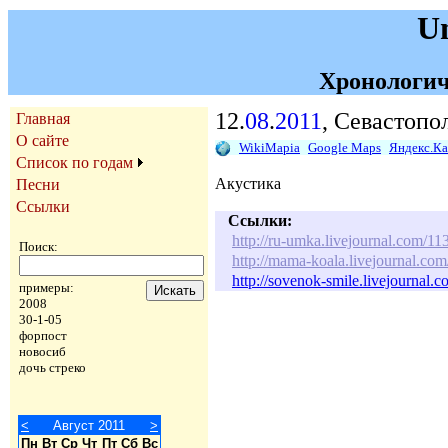
U
Хронологич
12.
08
.
2011
, Севастопо
Главная
О сайте
WikiMapia
Google Maps
Яндекс.К
Список по годам
Акустика
Песни
Ссылки
Ссылки:
http://ru-umka.livejournal.com/1
Поиск:
http://mama-koala.livejournal.co
http://sovenok-smile.livejournal.
примеры:
2008
30-1-05
форпост
новосиб
дочь стреко
<
Август 2011
>
Пн
Вт
Ср
Чт
Пт
Сб
Вс