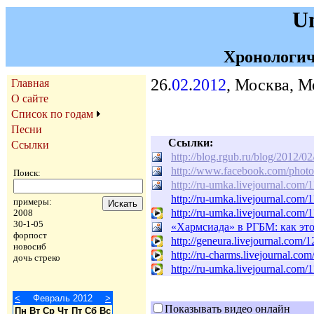
U
Хронологич
26.
02
.
2012
, Москва, М
Главная
О сайте
Список по годам
Песни
Ссылки:
Ссылки
http://blog.rgub.ru/blog/2012/02
http://www.facebook.com/phot
Поиск:
http://ru-umka.livejournal.com/
http://ru-umka.livejournal.com/
примеры:
http://ru-umka.livejournal.com/
2008
30-1-05
«Хармсиада» в РГБМ: как эт
форпост
http://geneura.livejournal.com/
новосиб
http://ru-charms.livejournal.co
дочь стреко
http://ru-umka.livejournal.com/
<
Февраль 2012
>
Показывать видео онлайн
Пн
Вт
Ср
Чт
Пт
Сб
Вс