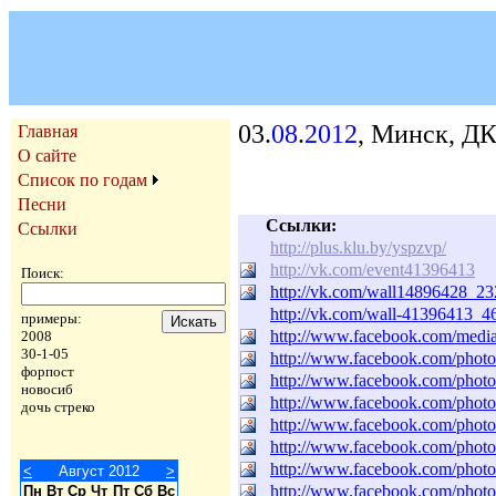
03.
08
.
2012
, Минск, ДК
Главная
О сайте
Список по годам
Песни
Ссылки:
Ссылки
http://plus.klu.by/yspzvp/
http://vk.com/event41396413
Поиск:
http://vk.com/wall14896428_23
http://vk.com/wall-41396413_4
примеры:
http://www.facebook.com/medi
2008
30-1-05
http://www.facebook.com/pho
форпост
http://www.facebook.com/pho
новосиб
http://www.facebook.com/pho
дочь стреко
http://www.facebook.com/pho
http://www.facebook.com/pho
http://www.facebook.com/pho
<
Август 2012
>
http://www.facebook.com/pho
Пн
Вт
Ср
Чт
Пт
Сб
Вс