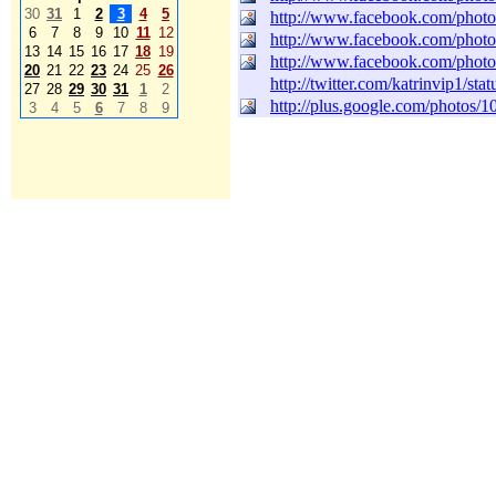
30
31
1
2
3
4
5
http://www.facebook.com/pho
6
7
8
9
10
11
12
http://www.facebook.com/pho
13
14
15
16
17
18
19
http://www.facebook.com/pho
20
21
22
23
24
25
26
http://twitter.com/katrinvip1/s
27
28
29
30
31
1
2
http://plus.google.com/photo
3
4
5
6
7
8
9