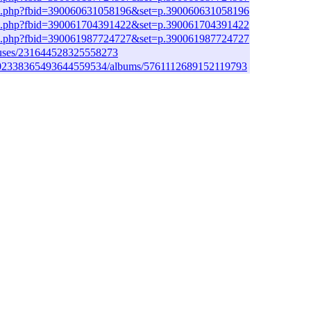
to.php?fbid=390060631058196&set=p.390060631058196
to.php?fbid=390061704391422&set=p.390061704391422
to.php?fbid=390061987724727&set=p.390061987724727
tatuses/231644528325558273
s/102338365493644559534/albums/5761112689152119793