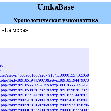
UmkaBase
Хронологическая умконавтика
 «La мора»
20
6
a/set/?set=a.400393616689207.91841.100001557165058
to.php?fbid=389185194479073&set=p.389185194479073
to.php?fbid=389185551145704&set=p.389185551145704
to.php?fbid=389185987812327&set=p.389185987812327
to.php?fbid=389187214478871&set=p.389187214478871
to.php?fbid=390054181058841&set=p.390054181058841
to.php?fbid=390059731058286&set=p.390059731058286
to.php?fbid=390060187724907&set=p.390060187724907