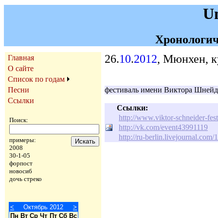
U
Хронологич
26.
10
.
2012
, Мюнхен, 
Главная
О сайте
Список по годам
Песни
фестиваль имени Виктора Шнейд
Ссылки
Ссылки:
http://www.viktor-schneider-fe
Поиск:
http://vk.com/event43991119
http://ru-berlin.livejournal.com
примеры:
2008
30-1-05
форпост
новосиб
дочь стреко
<
Октябрь 2012
>
Пн
Вт
Ср
Чт
Пт
Сб
Вс