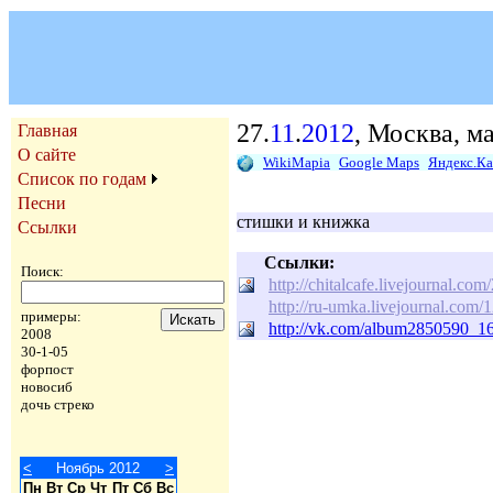
27.
11
.
2012
, Москва, м
Главная
О сайте
WikiMapia
Google Maps
Яндекс.К
Список по годам
Песни
стишки и книжка
Ссылки
Ссылки:
Поиск:
http://chitalcafe.livejournal.co
http://ru-umka.livejournal.com
примеры:
http://vk.com/album2850590_1
2008
30-1-05
форпост
новосиб
дочь стреко
<
Ноябрь 2012
>
Пн
Вт
Ср
Чт
Пт
Сб
Вс