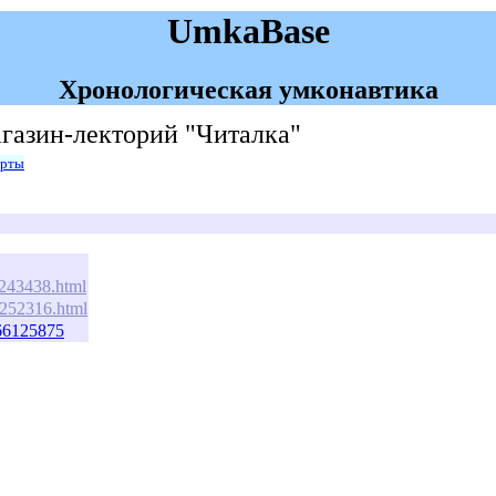
UmkaBase
Хронологическая умконавтика
агазин-лекторий "Читалка"
арты
m/243438.html
/1252316.html
66125875