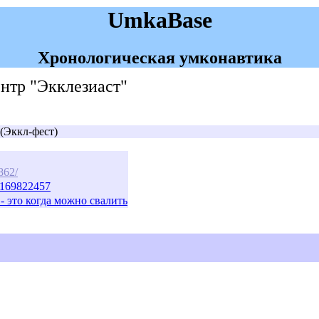
UmkaBase
Хронологическая умконавтика
ентр "Экклезиаст"
(Эккл-фест)
862/
_169822457
- это когда можно свалить