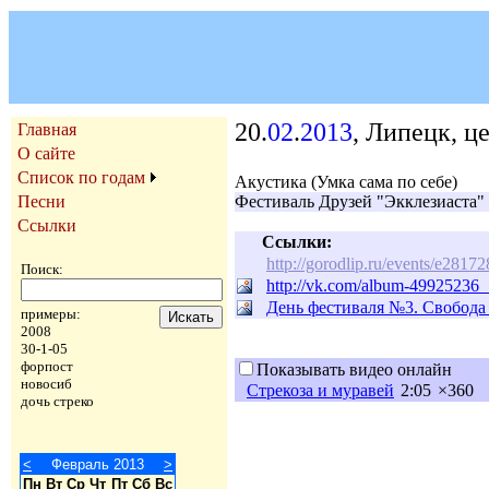
20.
02
.
2013
, Липецк, ц
Главная
О сайте
Список по годам
Акустика (Умка сама по себе)
Песни
Фестиваль Друзей "Экклезиаста" 
Ссылки
Ссылки:
http://gorodlip.ru/events/e28172
Поиск:
http://vk.com/album-49925236
День фестиваля №3. Свобода 
примеры:
2008
30-1-05
форпост
Показывать видео онлайн
новосиб
Стрекоза и муравей
2:05
×360
дочь стреко
<
Февраль 2013
>
Пн
Вт
Ср
Чт
Пт
Сб
Вс