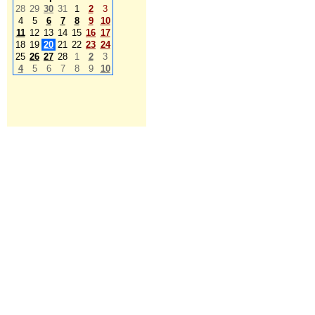
28
29
30
31
1
2
3
4
5
6
7
8
9
10
11
12
13
14
15
16
17
18
19
20
21
22
23
24
25
26
27
28
1
2
3
4
5
6
7
8
9
10