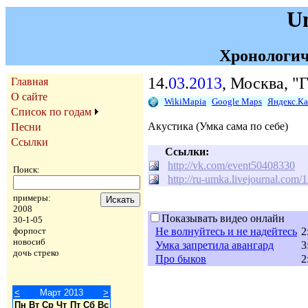
U
Хронологич
14.
03
.
2013
, Москва, 
Главная
О сайте
WikiMapia
Google Maps
Яндекс.К
Список по годам
Акустика (Умка сама по себе)
Песни
Ссылки
Ссылки:
http://vk.com/event50408330
Поиск:
http://ru-umka.livejournal.com
примеры:
2008
Показывать видео онлайн
30-1-05
Не волнуйтесь и не надейтесь
2
форпост
новосиб
Умка запретила авангард
3
дочь стреко
Про быков
2
<
Март 2013
>
Пн
Вт
Ср
Чт
Пт
Сб
Вс