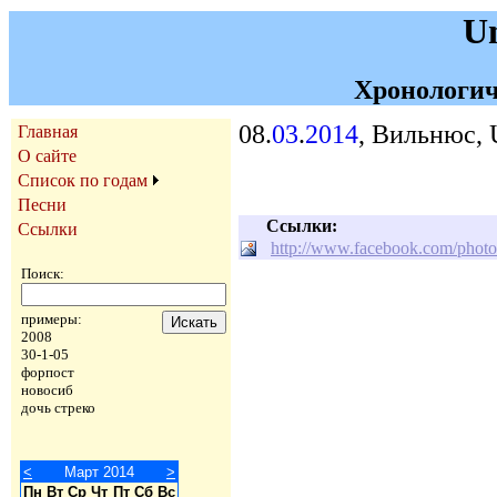
U
Хронологич
08.
03
.
2014
, Вильнюс, 
Главная
О сайте
Список по годам
Песни
Ссылки:
Ссылки
http://www.facebook.com/phot
Поиск:
примеры:
2008
30-1-05
форпост
новосиб
дочь стреко
<
Март 2014
>
Пн
Вт
Ср
Чт
Пт
Сб
Вс