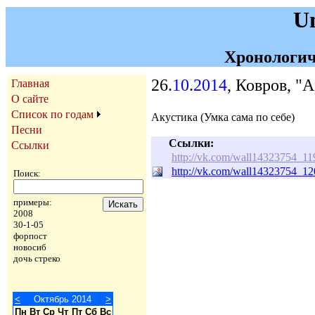
U
Хронологич
26.
10
.
2014
, Ковров, "
Главная
О сайте
Список по годам
Акустика (Умка сама по себе)
Песни
Ссылки:
Ссылки
http://vk.com/wall14323754_11
http://vk.com/wall14323754_1
Поиск:
примеры:
2008
30-1-05
форпост
новосиб
дочь стреко
<
Октябрь 2014
>
Пн
Вт
Ср
Чт
Пт
Сб
Вс