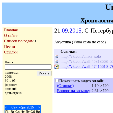
U
Хронологич
21.
09
.
2015
, С-Петербу
Главная
О сайте
Список по годам
Акустика (Умка сама по себе)
Песни
Ссылки:
Ссылки
http://vk.com/umka_solo
http://vk.com/wall-45818668_5
Поиск:
http://vk.com/wall-47415610_7
примеры:
2008
30-1-05
Показывать видео онлайн
форпост
(Стишки)
1:10
×720
новосиб
Вопрос на засыпку
2:31
×720
дочь стреко
<
Сентябрь 2015
>
Пн
Вт
Ср
Чт
Пт
Сб
Вс