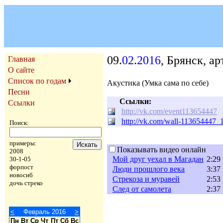
09.
02
.
2016
, Брянск, ар
Главная
О сайте
Список по годам
Акустика (Умка сама по себе)
Песни
Ссылки:
Ссылки
http://vk.com/event113654447
http://vk.com/wall-113654447_
Поиск:
примеры:
Показывать видео онлайн
2008
Мой друг уехал в Магадан
2:29
30-1-05
форпост
Люди прошлого века
3:37
новосиб
Стрекоза и муравей
2:53
дочь стреко
След от самолета
2:37
<
Февраль 2016
>
Пн
Вт
Ср
Чт
Пт
Сб
Вс