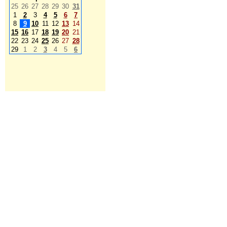
25
26
27
28
29
30
31
1
2
3
4
5
6
7
8
9
10
11
12
13
14
15
16
17
18
19
20
21
22
23
24
25
26
27
28
29
1
2
3
4
5
6