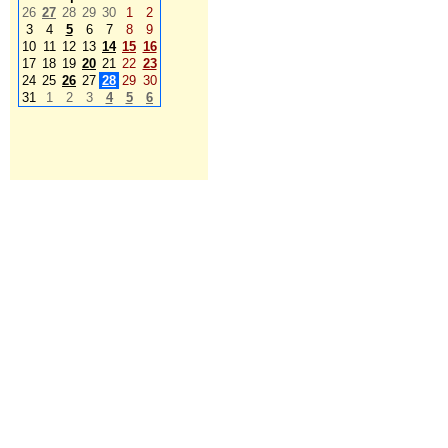
26
27
28
29
30
1
2
3
4
5
6
7
8
9
10
11
12
13
14
15
16
17
18
19
20
21
22
23
24
25
26
27
28
29
30
31
1
2
3
4
5
6