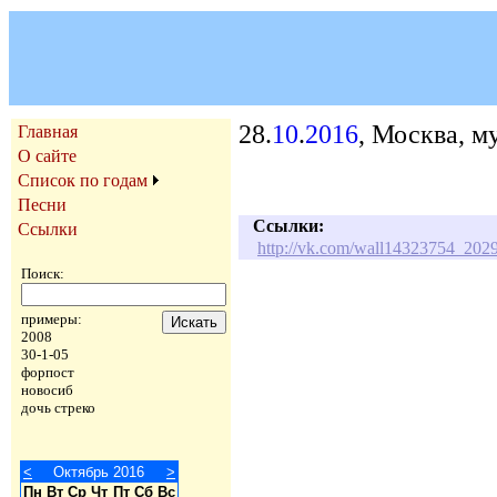
28.
10
.
2016
, Москва, м
Главная
О сайте
Список по годам
Песни
Ссылки:
Ссылки
http://vk.com/wall14323754_202
Поиск:
примеры:
2008
30-1-05
форпост
новосиб
дочь стреко
<
Октябрь 2016
>
Пн
Вт
Ср
Чт
Пт
Сб
Вс