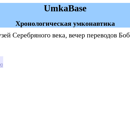
UmkaBase
Хронологическая умконавтика
узей Серебряного века, вечер переводов Бо
90