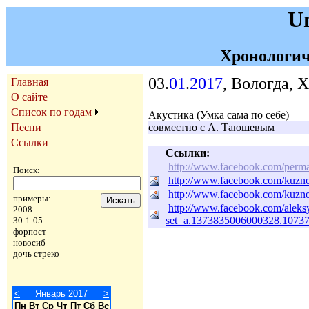
U
Хронологич
03.
01
.
2017
, Вологда, 
Главная
О сайте
Список по годам
Акустика (Умка сама по себе)
Песни
совместно с А. Таюшевым
Ссылки
Ссылки:
http://www.facebook.com/per
Поиск:
http://www.facebook.com/kuzn
http://www.facebook.com/kuzn
примеры:
http://www.facebook.com/aleksy
2008
set=a.1373835006000328.1073
30-1-05
форпост
новосиб
дочь стреко
<
Январь 2017
>
Пн
Вт
Ср
Чт
Пт
Сб
Вс