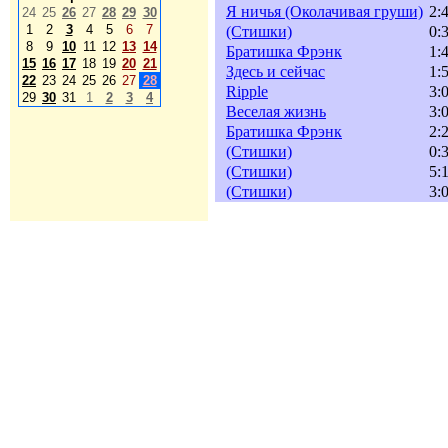
Я ничья (Околачивая груши)
2:
24
25
26
27
28
29
30
1
2
3
4
5
6
7
(Стишки)
0:
8
9
10
11
12
13
14
Братишка Фрэнк
1:
15
16
17
18
19
20
21
Здесь и сейчас
1:
22
23
24
25
26
27
28
Ripple
3:
29
30
31
1
2
3
4
Веселая жизнь
3:
Братишка Фрэнк
2:
(Стишки)
0:
(Стишки)
5:
(Стишки)
3: