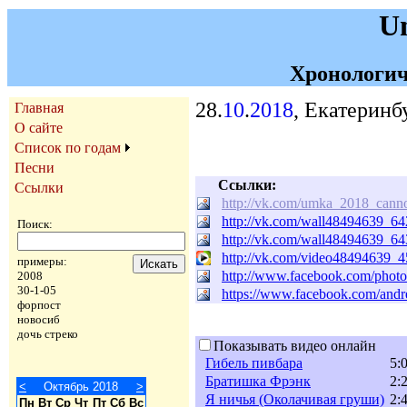
U
Хронологич
28.
10
.
2018
, Екатеринб
Главная
О сайте
Список по годам
Песни
Ссылки:
Ссылки
http://vk.com/umka_2018_canno
http://vk.com/wall48494639_64
Поиск:
http://vk.com/wall48494639_64
http://vk.com/video48494639_
примеры:
http://www.facebook.com/pho
2008
30-1-05
https://www.facebook.com/and
форпост
новосиб
дочь стреко
Показывать видео онлайн
Гибель пивбара
5:
Братишка Фрэнк
2:
<
Октябрь 2018
>
Я ничья (Околачивая груши)
2:
Пн
Вт
Ср
Чт
Пт
Сб
Вс