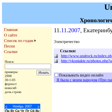
U
Хронологич
11.
11
.
2007
, Екатеринбу
Главная
О сайте
Список по годам
Электричество
Песни
Ссылки:
Ссылки
http://www.uralrock.ru/index
http://vkontakte.ru/photos.ph
Поиск:
примеры:
Показывать видео онлайн
2008
Я была с моим народом (Про па
30-1-05
форпост
новосиб
дочь стреко
<
Ноябрь 2007
>
Пн
Вт
Ср
Чт
Пт
Сб
Вс