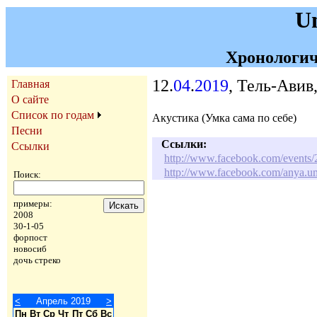
U
Хронологич
12.
04
.
2019
, Тель-Авив
Главная
О сайте
Список по годам
Акустика (Умка сама по себе)
Песни
Ссылки:
Ссылки
http://www.facebook.com/event
http://www.facebook.com/anya.
Поиск:
примеры:
2008
30-1-05
форпост
новосиб
дочь стреко
<
Апрель 2019
>
Пн
Вт
Ср
Чт
Пт
Сб
Вс