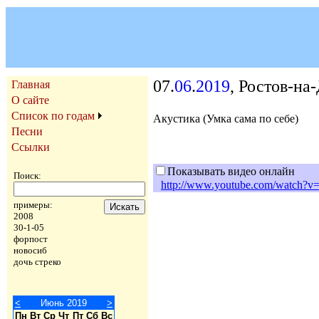
07.
06
.
2019
, Ростов-на
Главная
О сайте
Список по годам
Акустика (Умка сама по себе)
Песни
Ссылки
Показывать видео онлайн
Поиск:
http://www.youtube.com/watch
примеры:
2008
30-1-05
форпост
новосиб
дочь стреко
<
Июнь 2019
>
Пн
Вт
Ср
Чт
Пт
Сб
Вс