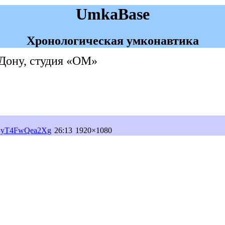
UmkaBase
Хронологическая умконавтика
-Дону, студия «ОМ»
?v=yT4FwQea2Xg
26:13
1920×1080