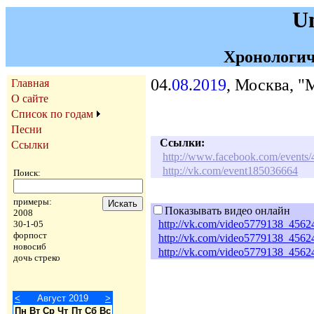
U
Хронологич
04.
08
.
2019
, Москва, "
Главная
О сайте
Список по годам
Песни
Ссылки:
Ссылки
http://www.facebook.com/event
http://vk.com/event185036664
Поиск:
примеры:
Показывать видео онлайн
2008
http://vk.com/video5779138_456
30-1-05
форпост
http://vk.com/video5779138_456
новосиб
http://vk.com/video5779138_456
дочь стреко
<
Август 2019
>
Пн
Вт
Ср
Чт
Пт
Сб
Вс