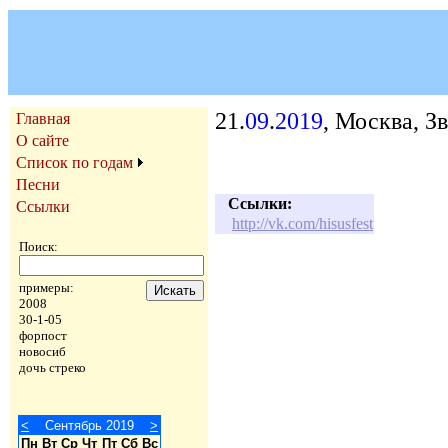
21.
09
.
2019
, Москва, З
Главная
О сайте
Список по годам
Песни
Ссылки:
Ссылки
http://vk.com/hisusfest
Поиск:
примеры:
2008
30-1-05
форпост
новосиб
дочь стреко
<
Сентябрь 2019
>
Пн
Вт
Ср
Чт
Пт
Сб
Вс