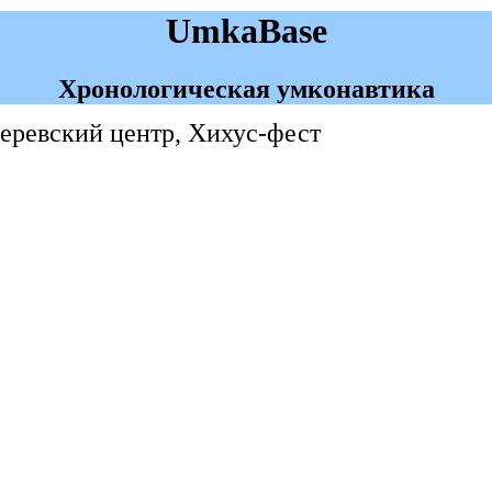
UmkaBase
Хронологическая умконавтика
веревский центр, Хихус-фест