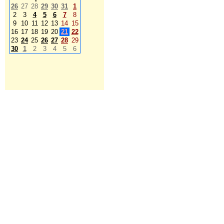
26
27
28
29
30
31
1
2
3
4
5
6
7
8
9
10
11
12
13
14
15
16
17
18
19
20
21
22
23
24
25
26
27
28
29
30
1
2
3
4
5
6