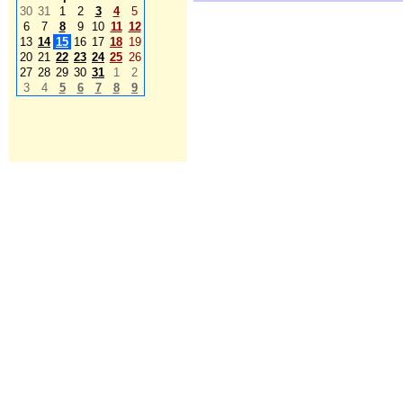
30
31
1
2
3
4
5
6
7
8
9
10
11
12
13
14
15
16
17
18
19
20
21
22
23
24
25
26
27
28
29
30
31
1
2
3
4
5
6
7
8
9