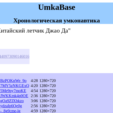
UmkaBase
Хронологическая умконавтика
Китайский летчик Джао Да"
s/440973090146016
?v=BzPOKnWe_9o
4:28
1280×720
h?v=7MY5zNKGExQ
4:20
1280×720
?v=5Me9py7moKE
4:54
1280×720
h?v=JWKKmk4p0OE
2:36
1280×720
v=gOa9ZIXbkzo
3:06
1280×720
=ydzaIp6Qe0g
2:56
1280×720
=-_8g9cme-lg
4:59
1280×720