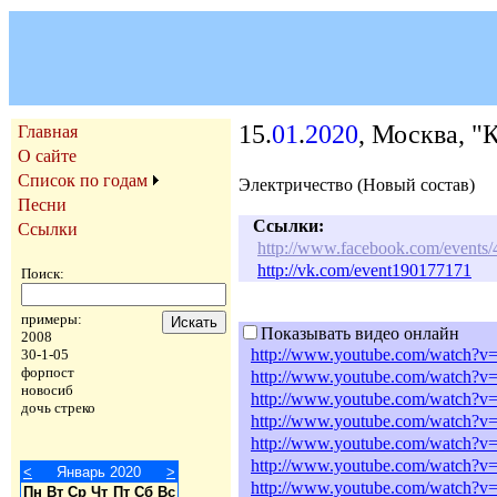
15.
01
.
2020
, Москва, "
Главная
О сайте
Список по годам
Электричество (Новый состав)
Песни
Ссылки:
Ссылки
http://www.facebook.com/event
http://vk.com/event190177171
Поиск:
примеры:
Показывать видео онлайн
2008
http://www.youtube.com/watch
30-1-05
форпост
http://www.youtube.com/watc
новосиб
http://www.youtube.com/watch
дочь стреко
http://www.youtube.com/watc
http://www.youtube.com/watch?
http://www.youtube.com/watch?v
<
Январь 2020
>
http://www.youtube.com/watch?v
Пн
Вт
Ср
Чт
Пт
Сб
Вс