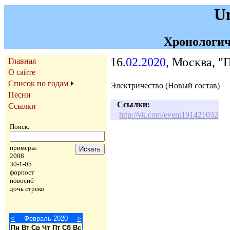
U
Хронологич
16.
02
.
2020
, Москва, "
Главная
О сайте
Список по годам
Электричество (Новый состав)
Песни
Ссылки:
Ссылки
http://vk.com/event191421032
Поиск:
примеры:
2008
30-1-05
форпост
новосиб
дочь стреко
<
Февраль 2020
>
Пн
Вт
Ср
Чт
Пт
Сб
Вс