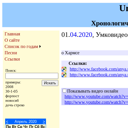
U
Хронологич
01.
04
.
2020
, Умковидео
Главная
О сайте
Список по годам
Песни
о Хармсе
Ссылки
Ссылки:
http://www.facebook.com/anya
Поиск:
http://www.facebook.com/anya
примеры:
2008
Показывать видео онлайн
30-1-05
форпост
http://www.youtube.com/watch
новосиб
http://www.youtube.com/watch?
дочь стреко
<
Апрель 2020
>
Пн
Вт
Ср
Чт
Пт
Сб
Вс