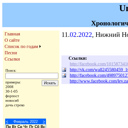
U
Хронологич
11.
02
.
2022
, Нижний Но
Главная
О сайте
Список по годам
Песни
Ссылки:
Ссылки
http://facebook.com/10158734
http://vk.com/wall245580459_
Поиск:
http://facebook.com/49897501
http://www.facebook.com/lev.z
примеры:
2008
30-1-05
форпост
новосиб
дочь стреко
<
Февраль 2022
>
Пн
Вт
Ср
Чт
Пт
Сб
Вс