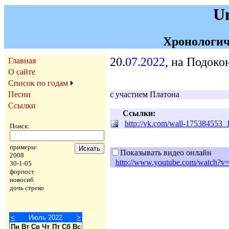
U
Хронологич
20.
07
.
2022
, на Подоко
Главная
О сайте
Список по годам
Песни
с участием Платона
Ссылки
Ссылки:
http://vk.com/wall-175384553_
Поиск:
примеры:
Показывать видео онлайн
2008
http://www.youtube.com/watch?
30-1-05
форпост
новосиб
дочь стреко
<
Июль 2022
>
Пн
Вт
Ср
Чт
Пт
Сб
Вс