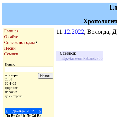
U
Хронологич
11.
12
.
2022
, Вологда, 
Главная
О сайте
Список по годам
Песни
Ссылки:
Ссылки
http://t.me/umkaband/855
Поиск:
примеры:
2008
30-1-05
форпост
новосиб
дочь стреко
<
Декабрь 2022
>
Пн
Вт
Ср
Чт
Пт
Сб
Вс