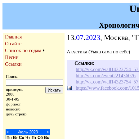
U
Хронологич
13.
07
.
2023
, Москва, "
Главная
О сайте
Список по годам
Акустика (Умка сама по себе)
Песни
Ссылки:
Ссылки
http://vk.com/wall14323754_5
http://vk.com/event221436076
Поиск:
http://vk.com/wall14323754_5
https://www.facebook.com/10
примеры:
2008
30-1-05
форпост
новосиб
дочь стреко
<
Июль 2023
>
Пн
Вт
Ср
Чт
Пт
Сб
Вс