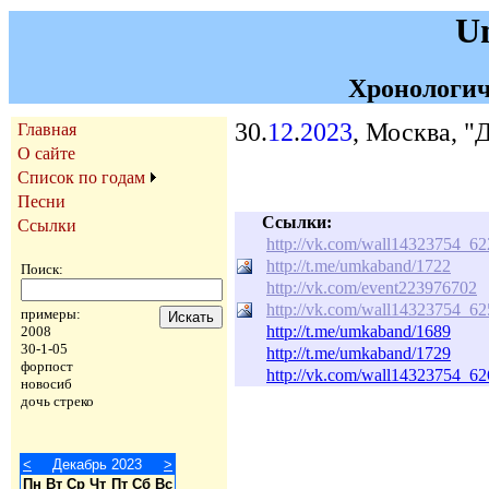
U
Хронологич
30.
12
.
2023
, Москва, "
Главная
О сайте
Список по годам
Песни
Ссылки:
Ссылки
http://vk.com/wall14323754_6
http://t.me/umkaband/1722
Поиск:
http://vk.com/event223976702
http://vk.com/wall14323754_6
примеры:
http://t.me/umkaband/1689
2008
30-1-05
http://t.me/umkaband/1729
форпост
http://vk.com/wall14323754_6
новосиб
дочь стреко
<
Декабрь 2023
>
Пн
Вт
Ср
Чт
Пт
Сб
Вс