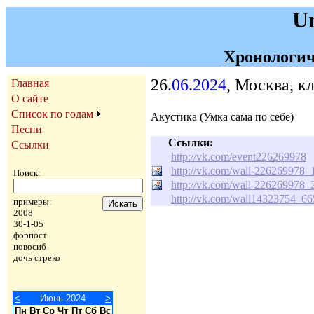
U
Хронологич
26.
06
.
2024
, Москва, к
Главная
О сайте
Список по годам
Акустика (Умка сама по себе)
Песни
Ссылки:
Ссылки
http://vk.com/event226269978
http://vk.com/wall-226269978_
Поиск:
http://vk.com/wall-226269978_
http://vk.com/wall14323754_6
примеры:
2008
30-1-05
форпост
новосиб
дочь стреко
<
Июнь 2024
>
Пн
Вт
Ср
Чт
Пт
Сб
Вс