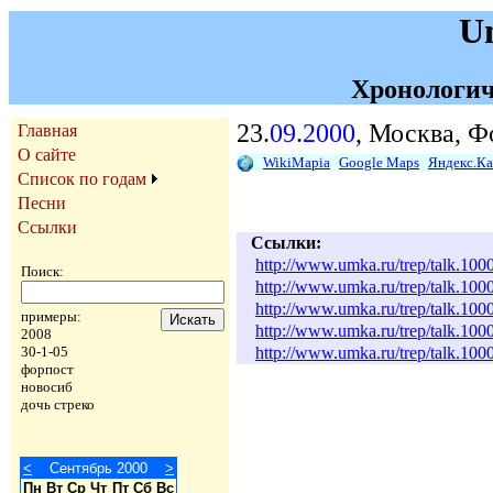
U
Хронологич
23.
09
.
2000
, Москва, Ф
Главная
О сайте
WikiMapia
Google Maps
Яндекс.К
Список по годам
Песни
Ссылки
Ссылки:
http://www.umka.ru/trep/talk.10
Поиск:
http://www.umka.ru/trep/talk.10
http://www.umka.ru/trep/talk.10
примеры:
http://www.umka.ru/trep/talk.10
2008
http://www.umka.ru/trep/talk.10
30-1-05
форпост
новосиб
дочь стреко
<
Сентябрь 2000
>
Пн
Вт
Ср
Чт
Пт
Сб
Вс