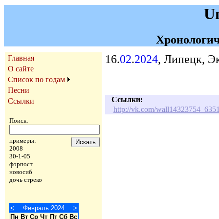
U
Хронологич
16.
02
.
2024
, Липецк, Э
Главная
О сайте
Список по годам
Песни
Ссылки:
Ссылки
http://vk.com/wall14323754_635
Поиск:
примеры:
2008
30-1-05
форпост
новосиб
дочь стреко
<
Февраль 2024
>
Пн
Вт
Ср
Чт
Пт
Сб
Вс