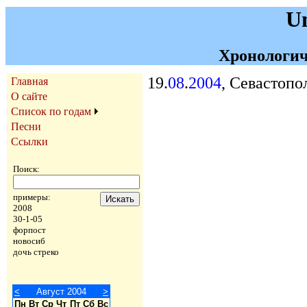
U
Хронологич
19.
08
.
2004
, Севастопо
Главная
О сайте
Список по годам
Песни
Ссылки
Поиск:
примеры:
2008
30-1-05
форпост
новосиб
дочь стреко
<
Август 2004
>
Пн
Вт
Ср
Чт
Пт
Сб
Вс