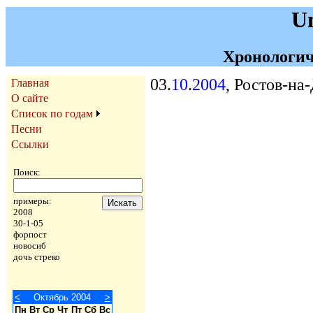
U
Хронологич
03.
10
.
2004
, Ростов-на
Главная
О сайте
Список по годам
Песни
Ссылки
Поиск:
примеры:
2008
30-1-05
форпост
новосиб
дочь стреко
<
Октябрь 2004
>
Пн
Вт
Ср
Чт
Пт
Сб
Вс