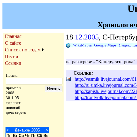
U
Хронологич
18.
12
.
2005
, С-Петербу
Главная
О сайте
WikiMapia
Google Maps
Яндекс.К
Список по годам
Песни
на разогреве - "Каперусита роха"
Ссылки
Ссылки:
Поиск:
http://vasmik.livejournal.com/6
http://ru-umka.livejournal.com/
примеры:
http://kapish.livejournal.com/22
2008
http://frontvolk.livejournal.com
30-1-05
форпост
новосиб
дочь стреко
<
Декабрь 2005
>
Пн
Вт
Ср
Чт
Пт
Сб
Вс