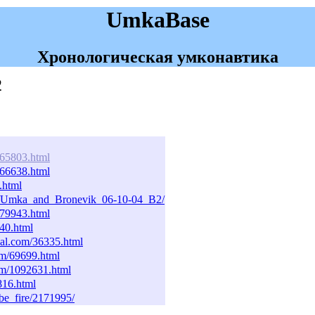
UmkaBase
Хронологическая умконавтика
2
165803.html
166638.html
.html
deo/Umka_and_Bronevik_06-10-04_B2/
179943.html
240.html
nal.com/36335.html
om/69699.html
com/1092631.html
6816.html
_be_fire/2171995/