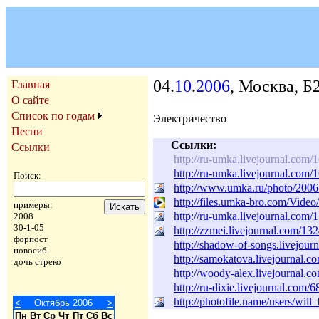
04.
10
.
2006
, Москва, Б
Главная
О сайте
Список по годам
Электричество
Песни
Ссылки:
Ссылки
http://ru-umka.livejournal.com/
http://ru-umka.livejournal.com/
Поиск:
http://www.umka.ru/photo/2006
http://files.umka-bro.com/Vi
примеры:
http://ru-umka.livejournal.com/
2008
30-1-05
http://zzmei.livejournal.com/13
форпост
http://shadow-of-songs.livejour
новосиб
http://samokatova.livejournal.c
дочь стреко
http://woody-alex.livejournal.
http://ru-dixie.livejournal.com/
http://photofile.name/users/will
<
Октябрь 2006
>
Пн
Вт
Ср
Чт
Пт
Сб
Вс