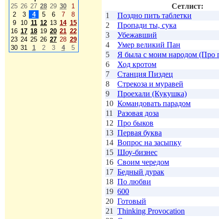
Сетлист:
25
26
27
28
29
30
1
2
3
4
5
6
7
8
1
Поздно пить таблетки
9
10
11
12
13
14
15
2
Пропади ты, сука
16
17
18
19
20
21
22
3
Убежавший
23
24
25
26
27
28
29
4
Умер великий Пан
30
31
1
2
3
4
5
5
Я была с моим народом (Про 
6
Ход кротом
7
Станция Пиздец
8
Стрекоза и муравей
9
Проехали (Кукушка)
10
Командовать парадом
11
Разовая доза
12
Про быков
13
Первая буква
14
Вопрос на засыпку
15
Шоу-бизнес
16
Своим чередом
17
Бедный дурак
18
По любви
19
600
20
Готовый
21
Thinking Provocation