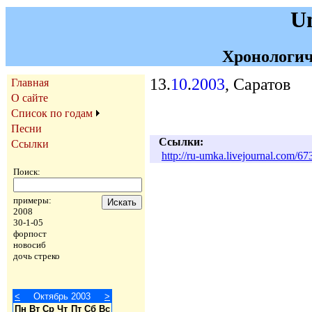
U
Хронологич
13.
10
.
2003
, Саратов
Главная
О сайте
Список по годам
Песни
Ссылки:
Ссылки
http://ru-umka.livejournal.com/
Поиск:
примеры:
2008
30-1-05
форпост
новосиб
дочь стреко
<
Октябрь 2003
>
Пн
Вт
Ср
Чт
Пт
Сб
Вс