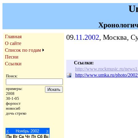
U
Хронологич
09.
11
.
2002
, Москва, С
Главная
О сайте
Список по годам
Песни
Ссылки:
Ссылки
http://www.rockmusic.ru/news
http://www.umka.ru/photo/2002
Поиск:
примеры:
2008
30-1-05
форпост
новосиб
дочь стреко
<
Ноябрь 2002
>
Пн
Вт
Ср
Чт
Пт
Сб
Вс