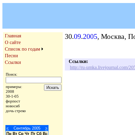
30.
09
.
2005
, Москва, П
Главная
О сайте
Список по годам
Песни
Ссылки:
Ссылки
http://ru-umka.livejournal.com/20
Поиск:
примеры:
2008
30-1-05
форпост
новосиб
дочь стреко
<
Сентябрь 2005
>
Пн
Вт
Ср
Чт
Пт
Сб
Вс