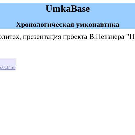
UmkaBase
Хронологическая умконавтика
олитех, презентация проекта В.Певзнера "
523.html