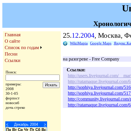
U
Хронологич
25.
12
.
2004
, Москва, Ф
Главная
О сайте
WikiMapia
Google Maps
Яндекс.К
Список по годам
Песни
на разогреве - Free Company
Ссылки
Ссылки:
Поиск:
http://users.livejournal.com/__ma
http://ratamaque.livejournal.com/
примеры:
http://sophiya.livejournal.com/51
2008
http://sophiya.livejournal.com/51
30-1-05
форпост
http://community.livejournal.com
новосиб
http://ratamaque.livejournal.com/
дочь стреко
<
Декабрь 2004
>
Пн
Вт
Ср
Чт
Пт
Сб
Вс