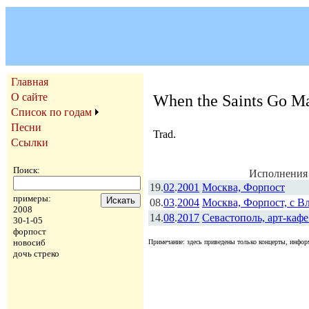
Главная
О сайте
When the Saints Go Ma
Список по годам
Песни
Trad.
Ссылки
Поиск:
Исполнения
19.
02
.
2001
Москва, Форпост
примеры:
08.
03
.
2004
Москва, Форпост, с В
2008
14.
08
.
2017
Севастополь, арт-кафе
30-1-05
форпост
новосиб
Примечание: здесь приведены только концерты, информ
дочь стреко