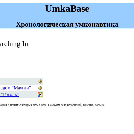
UmkaBase
Хронологическая умконавтика
rching In
ладом "Маугли"
 "Гоголь"
ация о песнях с которых есть в базе. На самом деле исполнений, конечно, больше.