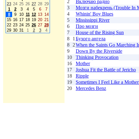
2
Включаю радио
23
24
25
26
27
28
29
3
Мозги набекрень (Trouble In 
1
2
3
4
5
6
7
4
Whinin' Boy Blues
8
9
10
11
12
13
14
5
Mississippi River
15
16
17
18
19
20
21
22
23
24
25
26
27
28
6
Про мозги
29
30
31
1
2
3
4
7
House of the Rising Sun
8
1
Бухого ангела
8
2
When the Saints Go Marching I
9
Down By the Riverside
10
Thinking Provocation
16
Mother
17
Joshua Fit the Battle of Jericho
18
Ripple
19
Sometimes I Feel Like a Mother
20
Mercedes Benz