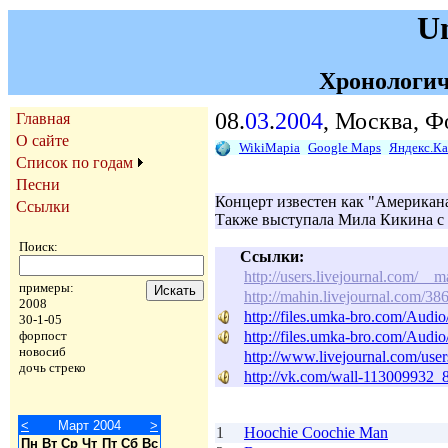
U
Хронологич
08.
03
.
2004
, Москва, Ф
Главная
О сайте
WikiMapia
Google Maps
Яндекс.К
Список по годам
Песни
Концерт известен как "Американа
Ссылки
Также выступала Мила Кикина с 
Поиск:
Ссылки:
http://users.livejournal.com/__
примеры:
http://mahin.livejournal.com/38
2008
http://files.umka-bro.com/Au
30-1-05
http://files.umka-bro.com/Au
форпост
новосиб
http://www.livejournal.com/use
дочь стреко
http://vk.com/wall-113009932_
<
Март 2004
>
1
Hoochie Coochie Man
Пн
Вт
Ср
Чт
Пт
Сб
Вс