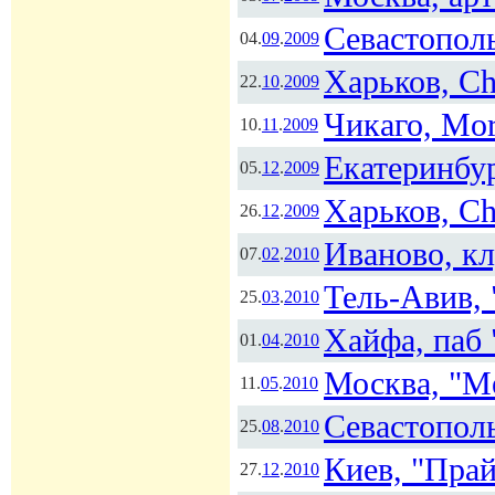
Севастополь
04.
09
.
2009
Харьков, Ch
22.
10
.
2009
Чикаго, Mor
10.
11
.
2009
Екатеринбу
05.
12
.
2009
Харьков, Ch
26.
12
.
2009
Иваново, кл
07.
02
.
2010
Тель-Авив, 
25.
03
.
2010
Хайфа, паб 
01.
04
.
2010
Москва, "Me
11.
05
.
2010
Севастополь
25.
08
.
2010
Киев, "Пра
27.
12
.
2010