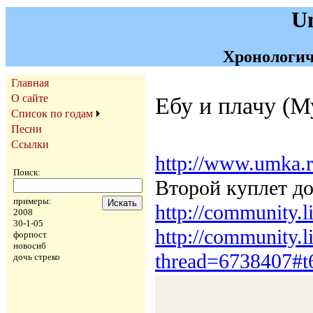
U
Хронологич
Главная
О сайте
Ебу и плачу (М
Список по годам
Песни
Ссылки
http://www.umka.r
Поиск:
Второй куплет доп
примеры:
http://community.
2008
30-1-05
http://community.
форпост
новосиб
thread=6738407#t
дочь стреко