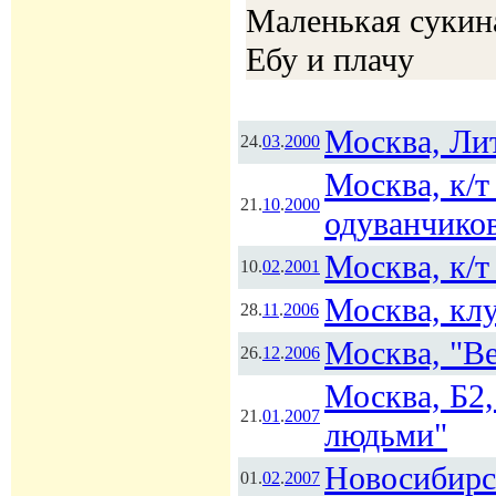
Маленькая сукин
Ебу и плачу
Москва, Лит
24.
03
.
2000
Москва, к/т
21.
10
.
2000
одуванчико
Москва, к/т
10.
02
.
2001
Москва, кл
28.
11
.
2006
Москва, "В
26.
12
.
2006
Москва, Б2,
21.
01
.
2007
людьми"
Новосибирс
01.
02
.
2007