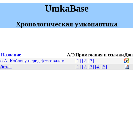
UmkaBase
Хронологическая умконавтика
Название
А/Э
Примечания и ссылки
Доп
ю А. Коблову перед фестивалем
[1]
[2]
[3]
ббота"
[1]
[2]
[3]
[4]
[5]