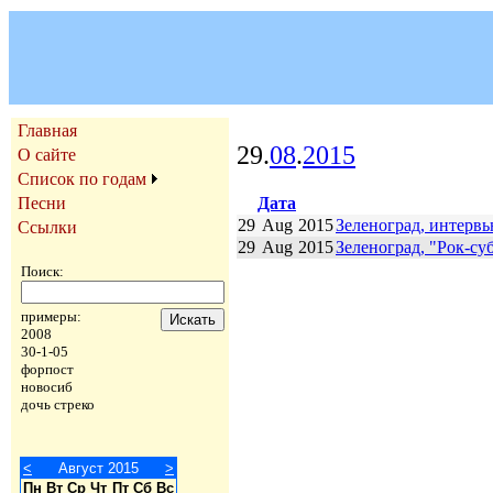
Главная
29.
08
.
2015
О сайте
Список по годам
Дата
Песни
29
Aug
2015
Зеленоград, интервь
Ссылки
29
Aug
2015
Зеленоград, "Рок-су
Поиск:
примеры:
2008
30-1-05
форпост
новосиб
дочь стреко
<
Август 2015
>
Пн
Вт
Ср
Чт
Пт
Сб
Вс