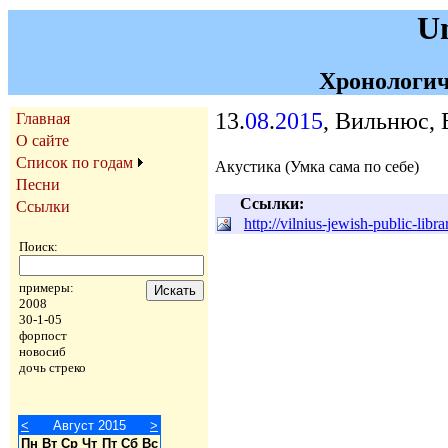
U
Хронологич
13.
08
.
2015
, Вильнюс, 
Главная
О сайте
Список по годам
Акустика (Умка сама по себе)
Песни
Ссылки:
Ссылки
http://vilnius-jewish-public-lib
Поиск:
примеры:
2008
30-1-05
форпост
новосиб
дочь стреко
<
Август 2015
>
Пн
Вт
Ср
Чт
Пт
Сб
Вс